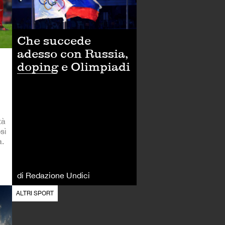
Che succede
adesso con Russia,
doping e Olimpiadi
tà
sì
a.
di Redazione Undici
ALTRI SPORT