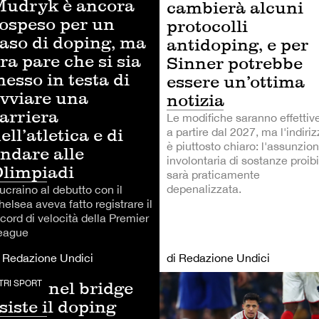
udryk è ancora
cambierà alcuni
ospeso per un
protocolli
aso di doping, ma
antidoping, e per
ra pare che si sia
Sinner potrebbe
esso in testa di
essere un’ottima
vviare una
notizia
arriera
Le modifiche saranno effettiv
ell’atletica e di
a partire dal 2027, ma l'indiri
è piuttosto chiaro: l'assunzio
ndare alle
involontaria di sostanze proib
limpiadi
sarà praticamente
depenalizzata.
ucraino al debutto con il
elsea aveva fatto registrare il
cord di velocità della Premier
eague
i Redazione Undici
di Redazione Undici
nche nel bridge
LCIO
TRI SPORT
siste il doping