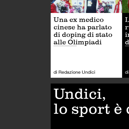
Una ex medico
L
cinese ha parlato
r
di doping di stato
i
alle Olimpiadi
d
di Redazione Undici
d
Undici,
lo sport è