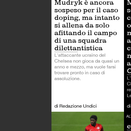
Mudryk è ancora
M
sospeso per il caso
s
doping, ma intanto
c
si allena da solo
o
afittando il campo
m
di una squadra
a
dilettantistica
c
n
L'attaccante ucraino del
Chelsea non gioca da quasi un
a
anno e mezzo, ma vuole farsi
O
trovare pronto in caso di
L'
assoluzione.
Ch
re
L
di Redazione Undici
d
A
CA
AL
e