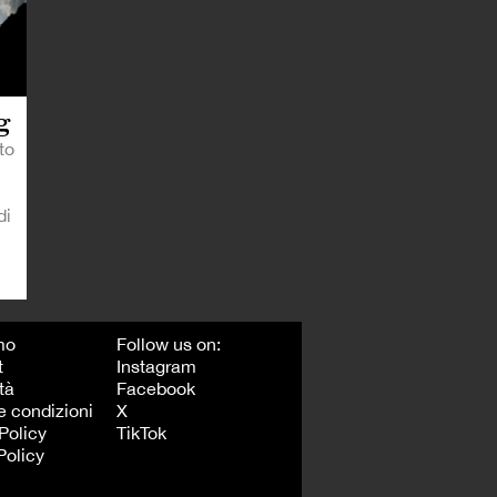
g
to
di
mo
Follow us on:
t
Instagram
tà
Facebook
e condizioni
X
Policy
TikTok
Policy