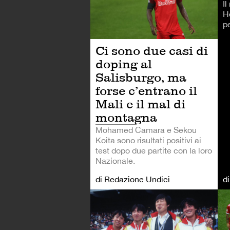
I
H
p
Ci sono due casi di
doping al
Salisburgo, ma
forse c’entrano il
Mali e il mal di
montagna
Mohamed Camara e Sekou
Koita sono risultati positivi ai
test dopo due partite con la loro
Nazionale.
di Redazione Undici
d
AL