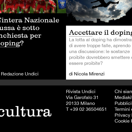
’intera Nazionale
ussa è sotto
Accettare il dopin
nchiesta per
La lotta al doping ha dimostra
oping?
di avere troppe falle, aprendo
una discussione: le sostanze
proibite dovrebbero smettere 
essere proibite?
i Redazione Undici
di Nicola Mirenzi
Rivista Undici
Chi sia
Via Garofalo 31
Mediaki
20133 Milano
Pubblici
 cultura
T +39 02 36504651
Termini 
Privacy 
Cookie 