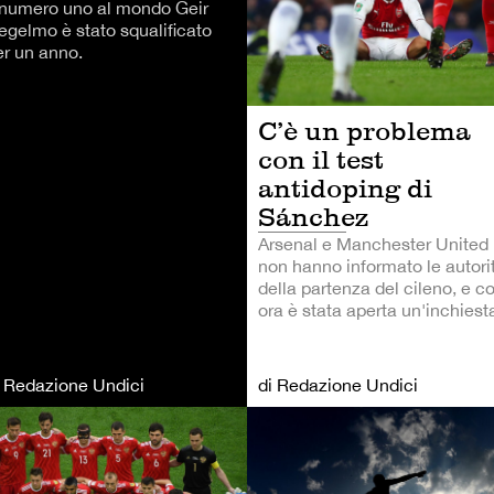
l numero uno al mondo Geir
egelmo è stato squalificato
er un anno.
C’è un problema
con il test
antidoping di
Sánchez
Arsenal e Manchester United
non hanno informato le autori
della partenza del cileno, e co
ora è stata aperta un'inchiest
i Redazione Undici
di Redazione Undici
TRI SPORT
CALCIO