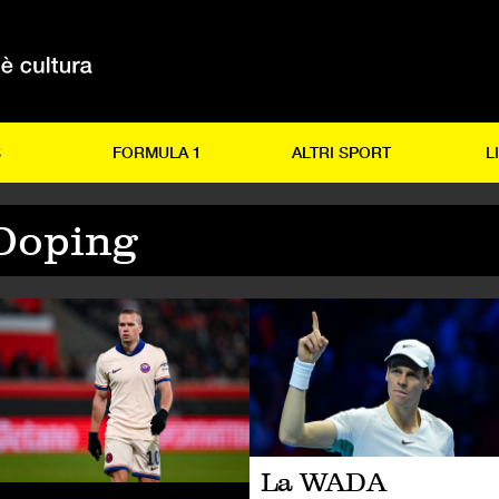
S
FORMULA 1
ALTRI SPORT
L
Doping
LCIO
CALCIO
La WADA