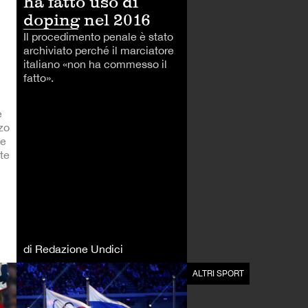
ha fatto uso di
doping nel 2016
Il procedimento penale è stato
archiviato perché il marciatore
italiano «non ha commesso il
fatto».
e
zzo
ne
ite
di Redazione Undici
CALCIO
ALTRI SPORT