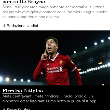
contro De Bruyne
Sono i due giocatori maggiormente accreditati alla vittoria
del premio di miglior giocatore della Premier League, anche
se hanno caratteristiche diverse.
di Redazione Undici
Firmino l’atipico
Metà centravanti, metà rifinitore: il ruolo ibrido di un
giocatore cresciuto tantissimo sotto la guida di Klopp.
di Santo Di Vico