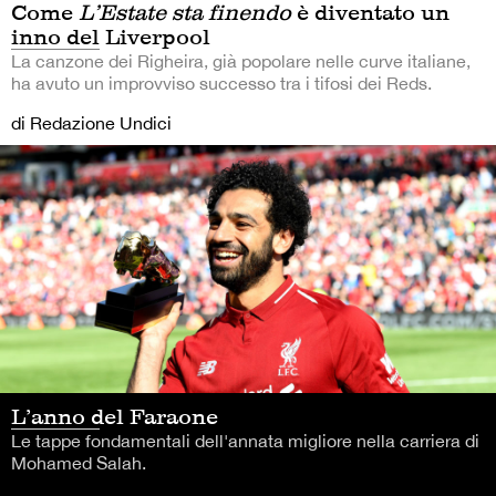
Come
L’Estate sta finendo
è diventato un
inno del Liverpool
La canzone dei Righeira, già popolare nelle curve italiane,
ha avuto un improvviso successo tra i tifosi dei Reds.
di Redazione Undici
L’anno del Faraone
Le tappe fondamentali dell'annata migliore nella carriera di
Mohamed Salah.