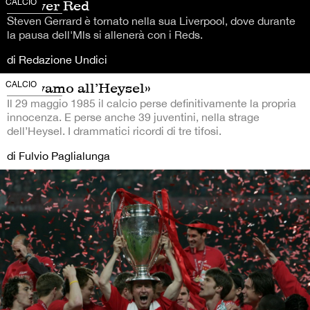
CALCIO
Forever Red
Steven Gerrard è tornato nella sua Liverpool, dove durante
la pausa dell'Mls si allenerà con i Reds.
di Redazione Undici
CALCIO
«Eravamo all’Heysel»
Il 29 maggio 1985 il calcio perse definitivamente la propria
innocenza. E perse anche 39 juventini, nella strage
dell’Heysel. I drammatici ricordi di tre tifosi.
di Fulvio Paglialunga