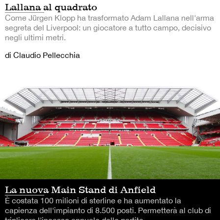
Lallana al quadrato
Come Jürgen Klopp ha trasformato Adam Lallana nell'arma
segreta del Liverpool: un giocatore a tutto campo, decisivo
negli ultimi metri.
di Claudio Pellecchia
La nuova Main Stand di Anfield
È costata 100 milioni di sterline e ha aumentato la
capienza dell'impianto di 8.500 posti. Permetterà al club di