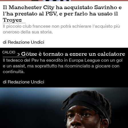
Il Manchester City ha acquistato Savinho e
l’ha prestato al PSV, e per farlo ha usato il
Troyes
Il piccolo club francese non potrà schierare l'acquisto più
oneroso della sua storia.
di Redazione Undici
CALCIO
Mario Götze è tornato a essere un calciatore
Il tedesco del Psv ha esordito in Europa League con un gol
e un assist, ma soprattutto ha ricominciato a giocare con
continuità.
di Redazione Undici