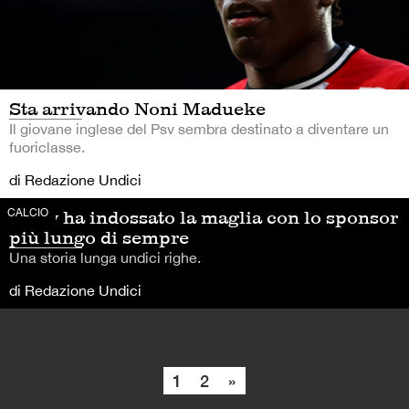
Sta arrivando Noni Madueke
Il giovane inglese del Psv sembra destinato a diventare un
fuoriclasse.
di Redazione Undici
CALCIO
Il Psv ha indossato la maglia con lo sponsor
più lungo di sempre
Una storia lunga undici righe.
di Redazione Undici
1
2
»