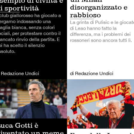
sempio di civiltà e
disorganizzato e
i sportività
rabbioso
 club giallorosso ha giocato a
ergamo indossando una
La grinta di Pulisic e le giocat
aglia bianca, senza colori
di Leao hanno fatto la
ciali, per protestare contro il
differenza, ma i problemi dei
ncato rinvio della partita. E
rossoneri sono ancora tutti lì.
i ha scelto il silenzio
ssoluto.
i Redazione Undici
di Redazione Undici
LCIO
CALCIO
uca Gotti è
iventato un meme