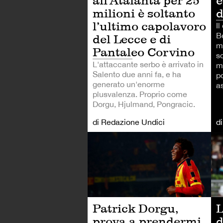
e
all’Atalanta per 25
d
milioni è soltanto
l’ultimo capolavoro
Il
B
del Lecce e di
m
Pantaleo Corvino
so
L'attaccante serbo è arrivato in
ma
Salento due anni fa, e ha
po
generato un'enorme
a
plusvalenza. Proprio come
Dorgu, Hjulmand, Pongracic.
di Redazione Undici
d
CA
Patrick Dorgu,
L
prova a prendermi
d