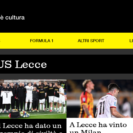
S
FORMULA 1
ALTRI SPORT
L
US Lecce
LCIO
CALCIO
A Lecce ha vinto
l Lecce ha dato un
un Milan