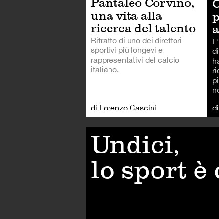
Pantaleo Corvino,
C
una vita alla
p
ricerca del talento
a
Ritratto di uno dei direttori
L
sportivi più longevi e
di
rappresentativi del calcio
ha
italiano.
r
p
n
di Lorenzo Cascini
d
Undici,
lo sport è