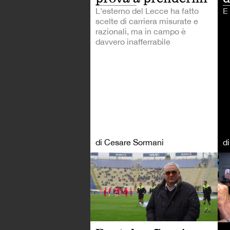
L'esterno del Lecce ha fatto
E 
scelte di carriera misurate e
razionali, ma in campo è
davvero inafferrabile
di Cesare Sormani
d
CA