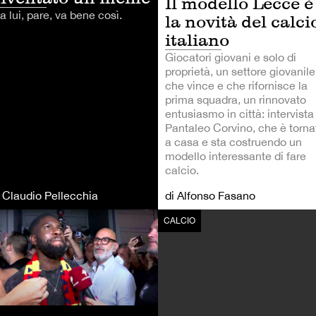
Il modello Lecce è
a lui, pare, va bene così.
la novità del calci
italiano
Giocatori giovani e solo di
proprietà, un settore giovanile
che vince e che rifornisce la
prima squadra, un rinnovato
entusiasmo in città: intervista
Pantaleo Corvino, che è torna
a casa e sta costruendo un
modello interessante di fare
calcio.
i Claudio Pellecchia
di Alfonso Fasano
LCIO
CALCIO