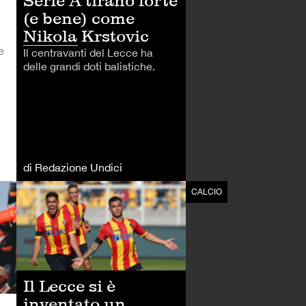
Serie A tirano forte
(e bene) come
Nikola Krstovic
e
Il centravanti del Lecce ha
delle grandi doti balistiche.
di Redazione Undici
CALCIO
CALCIO
Il Lecce si è
inventato un