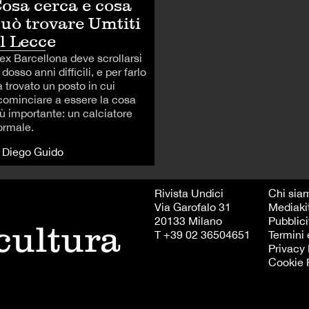
osa cerca e cosa
uò trovare Umtiti
l Lecce
'ex Barcellona deve scrollarsi
 dosso anni difficili, e per farlo
 trovato un posto in cui
icominciare a essere la cosa
iù importante: un calciatore
ormale.
i Diego Guido
Rivista Undici
Chi sia
Via Garofalo 31
Mediaki
20133 Milano
Pubblici
 cultura
T +39 02 36504651
Termini 
Privacy 
Cookie 