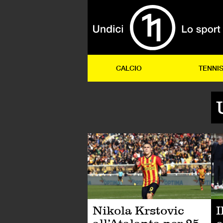
CALCIO
TENNI
CA
I
Nikola Krstovic