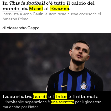
In
This is football
c’è tutto il calcio del
mondo, da
Messi
al
Rwanda
Intervista a John Carlin, autore della nuova docuserie di
Amazon Prime.
di Alessandro Cappelli
La storia tra
Icardi
e l’
Inter
è finita male
L'inevitabile separazione è
una sconfitta
per il giocatore,
ma anche per l'Inter.