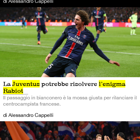
di Alessandro Cappelli
La
Juventus
potrebbe risolvere
l’enigma
Rabiot
Il passaggio in bianconero è la mossa giusta per rilanciare il
centrocampista francese.
di Alessandro Cappelli