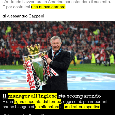
sfruttando l'avventura in America per estendere il suo mito.
E per costruirsi
una nuova carriera
.
di Alessandro Cappelli
Il
manager all’inglese
sta scomparendo
È una
figura superata dal tempo
, oggi i club più importanti
hanno bisogno di
un allenatore
e
un direttore sportivo
.