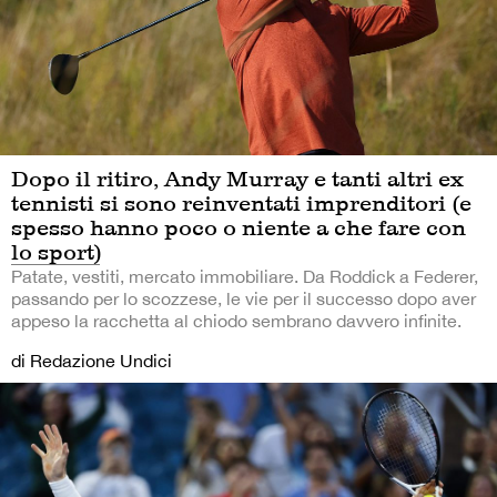
Dopo il ritiro, Andy Murray e tanti altri ex
tennisti si sono reinventati imprenditori (e
spesso hanno poco o niente a che fare con
lo sport)
Patate, vestiti, mercato immobiliare. Da Roddick a Federer,
passando per lo scozzese, le vie per il successo dopo aver
appeso la racchetta al chiodo sembrano davvero infinite.
di Redazione Undici