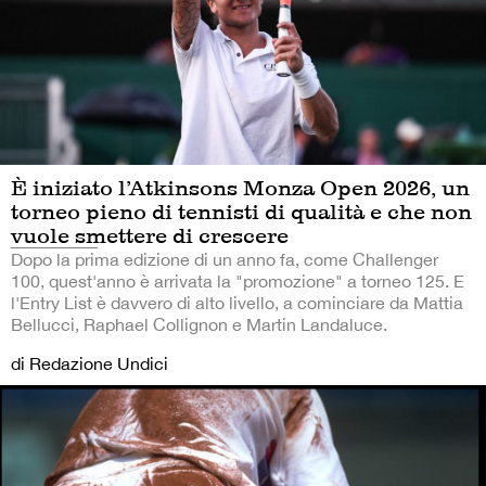
È iniziato l’Atkinsons Monza Open 2026, un
torneo pieno di tennisti di qualità e che non
vuole smettere di crescere
Dopo la prima edizione di un anno fa, come Challenger
100, quest'anno è arrivata la "promozione" a torneo 125. E
l'Entry List è davvero di alto livello, a cominciare da Mattia
Bellucci, Raphael Collignon e Martin Landaluce.
di Redazione Undici