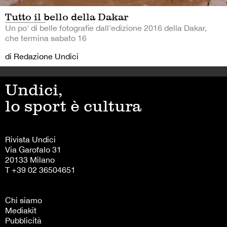
Tutto il bello della Dakar
Un po' di belle fotografie dall'edizione 2016 della Dakar,
che termina sabato 16
di Redazione Undici
Undici,
lo sport è cultura
Rivista Undici
Via Garofalo 31
20133 Milano
T +39 02 36504651
Chi siamo
Mediakit
Pubblicità