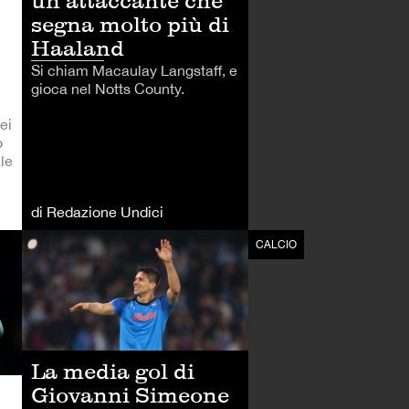
un attaccante che
segna molto più di
Haaland
Si chiam Macaulay Langstaff, e
gioca nel Notts County.
ei
o
le
di Redazione Undici
CALCIO
CALCIO
La media gol di
Giovanni Simeone