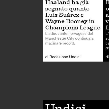
Haaland ha già
I
segnato quanto
o
Luis Suárez e
a
Wayne Rooney in
v
Champions League
L'attaccante norvegese del
L
Manchester City continua a
s
macinare record.
ca
d
di Redazione Undici
d
Undici,