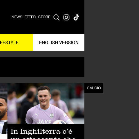
NEWSLETTER
STORE
IFESTYLE
ENGLISH VERSION
CALCIO
CALCIO
In Inghilterra c’è