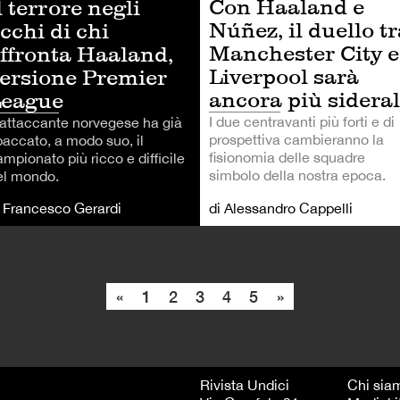
Con Haaland e
l terrore negli
Núñez, il duello tr
cchi di chi
Manchester City e
ffronta Haaland,
Liverpool sarà
ersione Premier
ancora più sidera
League
I due centravanti più forti e di
'attaccante norvegese ha già
prospettiva cambieranno la
paccato, a modo suo, il
fisionomia delle squadre
mpionato più ricco e difficile
simbolo della nostra epoca.
el mondo.
i Francesco Gerardi
di Alessandro Cappelli
«
1
2
3
4
5
»
Rivista Undici
Chi sia