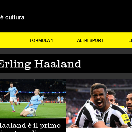
S
FORMULA 1
ALTRI SPORT
L
Erling Haaland
LCIO
CALCIO
aaland è il primo