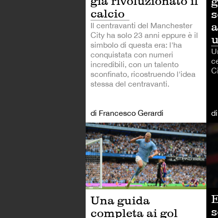
già rivoluzionato il
g
calcio
s
a
Il centravanti del Manchester
City ha solo 23 anni eppure è il
u
simbolo di questa era: l'ha
U
conquistata con numeri
c
incredibili, con un talento
Ci
sconfinato, ricostruendo l'idea
stessa del centravanti.
di Francesco Gerardi
d
CA
E
Una guida
s
completa ai gol