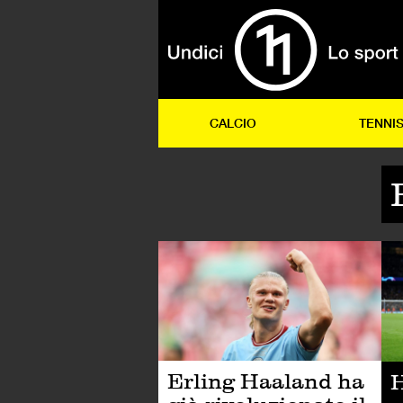
CALCIO
TENNI
CA
Erling Haaland ha
H