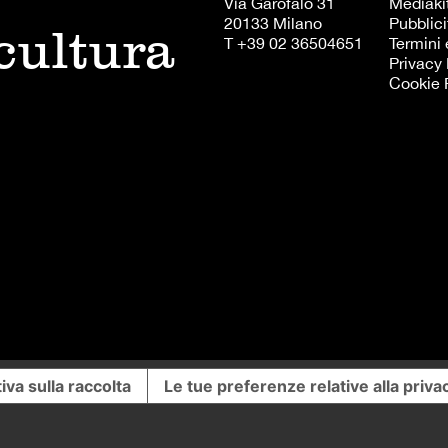
Via Garofalo 31
Mediaki
20133 Milano
Pubblici
 cultura
T +39 02 36504651
Termini 
Privacy 
Cookie 
iva sulla raccolta
Le tue preferenze relative alla priva