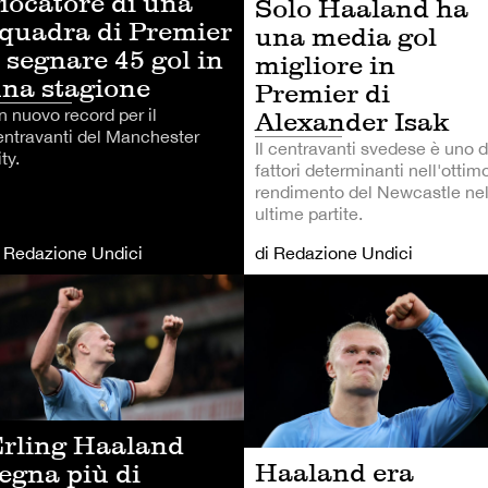
iocatore di una
Solo Haaland ha
quadra di Premier
una media gol
 segnare 45 gol in
migliore in
na stagione
Premier di
n nuovo record per il
Alexander Isak
entravanti del Manchester
Il centravanti svedese è uno d
ty.
fattori determinanti nell'ottim
rendimento del Newcastle nel
ultime partite.
i Redazione Undici
di Redazione Undici
LCIO
CALCIO
rling Haaland
Haaland era
egna più di