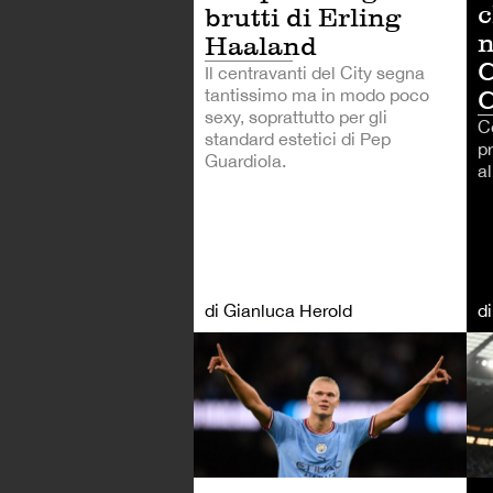
c
brutti di Erling
n
Haaland
C
Il centravanti del City segna
tantissimo ma in modo poco
sexy, soprattutto per gli
Co
standard estetici di Pep
pr
Guardiola.
al
di Gianluca Herold
d
CA