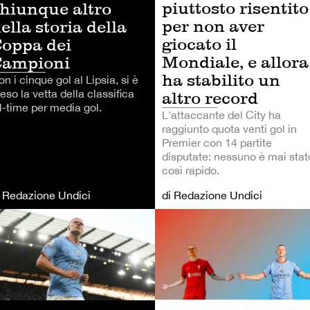
piuttosto risentito
hiunque altro
per non aver
ella storia della
giocato il
oppa dei
Mondiale, e allora
Campioni
ha stabilito un
n i cinque gol al Lipsia, si è
eso la vetta della classifica
altro record
l-time per media gol.
L'attaccante del City ha
raggiunto quota venti gol in
Premier con 14 partite
disputate: nessuno è mai stat
così rapido.
i Redazione Undici
di Redazione Undici
LCIO
CALCIO