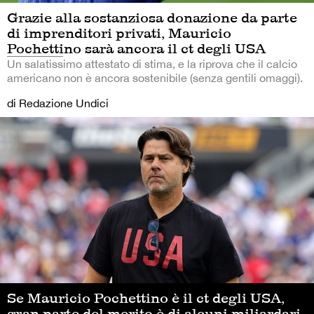
Grazie alla sostanziosa donazione da parte
di imprenditori privati, Mauricio
Pochettino sarà ancora il ct degli USA
Un salatissimo attestato di stima, e la riprova che il calcio
americano non è ancora sostenibile (senza gentili omaggi).
di Redazione Undici
Se Mauricio Pochettino è il ct degli USA,
gran parte del merito è di alcuni miliardari