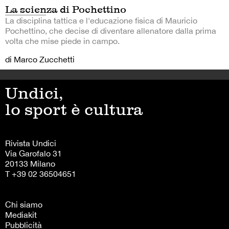
La scienza di Pochettino
La disciplina tattica e l'educazione fisica di Mauricio
Pochettino, che decise di diventare allenatore dalla prima
volta che mise piede in campo.
di Marco Zucchetti
Undici,
lo sport è cultura
Rivista Undici
Via Garofalo 31
20133 Milano
T +39 02 36504651
Chi siamo
Mediakit
Pubblicità