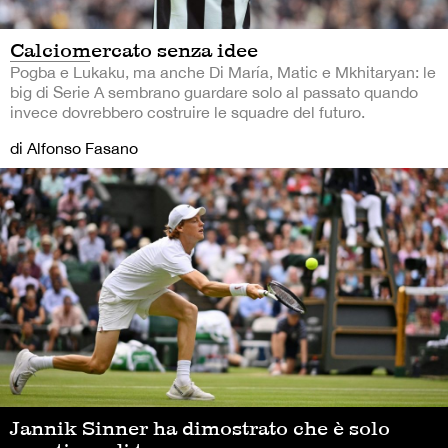
Calciomercato senza idee
Pogba e Lukaku, ma anche Di María, Matic e Mkhitaryan: le
big di Serie A sembrano guardare solo al passato quando
invece dovrebbero costruire le squadre del futuro.
di Alfonso Fasano
Jannik Sinner ha dimostrato che è solo