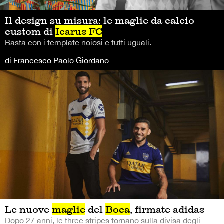
Il design su misura: le maglie da calcio
custom di
Icarus FC
Basta con i template noiosi e tutti uguali.
di Francesco Paolo Giordano
Le nuove
maglie
del
Boca
, firmate adidas
Dopo 27 anni, le three stripes tornano sulla divisa degli