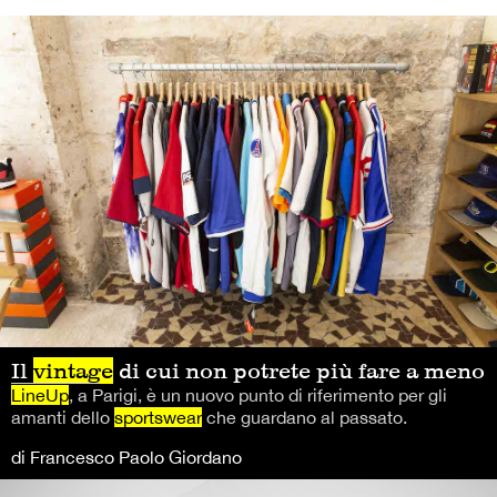
Il
vintage
di cui non potrete più fare a meno
LineUp
, a Parigi, è un nuovo punto di riferimento per gli
amanti dello
sportswear
che guardano al passato.
di Francesco Paolo Giordano