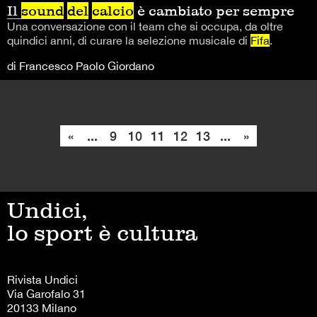
Il
sound
del
calcio
è cambiato per sempre
Una conversazione con il team che si occupa, da oltre
quindici anni, di curare la selezione musicale di
Fifa
.
di Francesco Paolo Giordano
«
...
9
10
11
12
13
...
»
Undici,
lo sport è cultura
Rivista Undici
Via Garofalo 31
20133 Milano