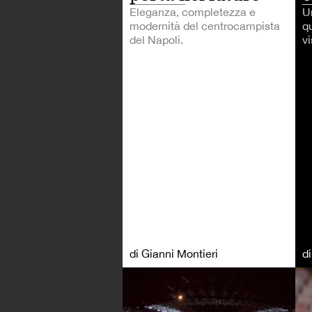
Eleganza, completezza e
U
modernità del centrocampista
q
del Napoli.
v
di Gianni Montieri
d
CA