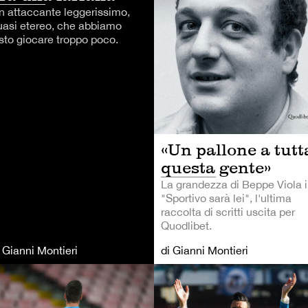
n attaccante leggerissimo,
uasi etereo, che abbiamo
isto giocare troppo poco.
«Un pallone a tutt
questa gente»
La grandezza di Beppe Viola 
"Sportivo sarà lei", l'ultima
raccolta di scritti uscita per
Quodlibet.
i Gianni Montieri
di Gianni Montieri
LCIO
CALCIO