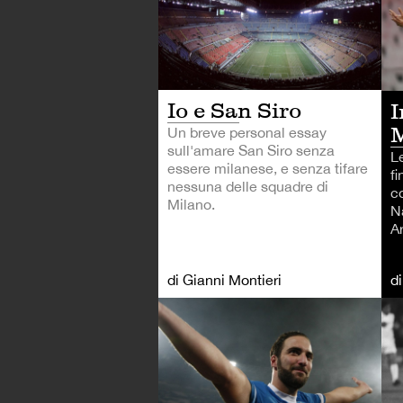
Io e San Siro
I
M
Un breve personal essay
sull'amare San Siro senza
Le
essere milanese, e senza tifare
fi
nessuna delle squadre di
c
Milano.
N
Ar
di Gianni Montieri
d
CA