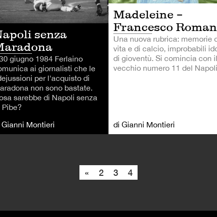
Madeleine –
Francesco Roman
apoli senza
Una nuova rubrica: memorie d
Maradona
vita e di calcio, improbabili ido
di gioventù. Si comincia con i
l 30 giugno 1984 Ferlaino
vecchio numero 11 del Napoli
omunica ai giornalisti che le
dejussioni per l'acquisto di
aradona non sono bastate.
osa sarebbe di Napoli senza
l Pibe?
i Gianni Montieri
di Gianni Montieri
«
2
3
4