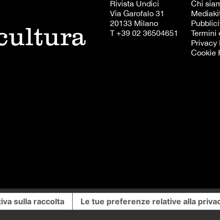
Rivista Undici
Chi sia
Via Garofalo 31
Mediaki
20133 Milano
Pubblici
 cultura
T +39 02 36504651
Termini 
Privacy 
Cookie 
iva sulla raccolta
Le tue preferenze relative alla priva