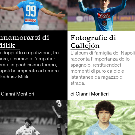
nnamorarsi di
Fotografie di
ilik
Callejón
 doppiette a ripetizione, tre
L'album di famiglia del Napoli
nora, il sorriso e l'empatia:
racconta l'importanza dello
ome, in pochissimo tempo,
spagnolo, restituendoci
apoli ha imparato ad amare
momenti di puro calcio e
kadiusz Milik.
istantanee da ragazzo di
strada.
i Gianni Montieri
di Gianni Montieri
LCIO
CALCIO