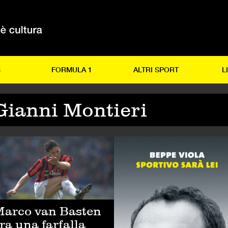
S
FORMULA 1
ALTRI SPORT
L
Gianni Montieri
LCIO
CALCIO
arco van Basten
ra una farfalla