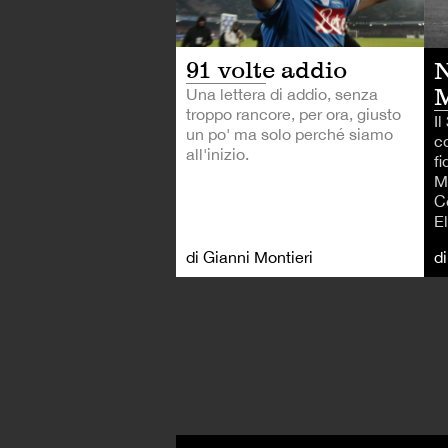
91 volte addio
N
Una lettera di addio, senza
troppo rancore, per ora, giusto
I
un po' ma solo perché siamo
c
all'inizio.
fi
M
C
E
di Gianni Montieri
d