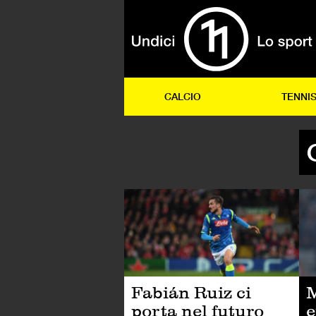
CALCIO
TENNI
CA
Fabián Ruiz ci
M
porta nel futuro
e