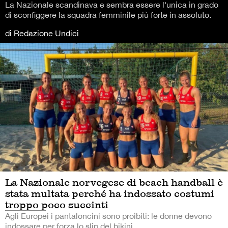
La Nazionale scandinava e sembra essere l'unica in grado
di sconfiggere la squadra femminile più forte in assoluto.
di Redazione Undici
La Nazionale norvegese di beach handball è
stata multata perché ha indossato costumi
troppo poco succinti
Agli Europei i pantaloncini sono proibiti: le donne devono
indossare per forza lo slip del bikini.