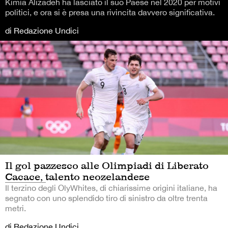
Kimia Alizadeh ha lasciato il suo Paese nel 2020 per motivi
politici, e ora si è presa una rivincita davvero significativa.
di Redazione Undici
Il gol pazzesco alle Olimpiadi di Liberato
Cacace, talento neozelandese
Il terzino degli OlyWhites, di chiarissime origini italiane, ha
segnato con uno splendido tiro di sinistro da oltre trenta
metri.
di Redazione Undici