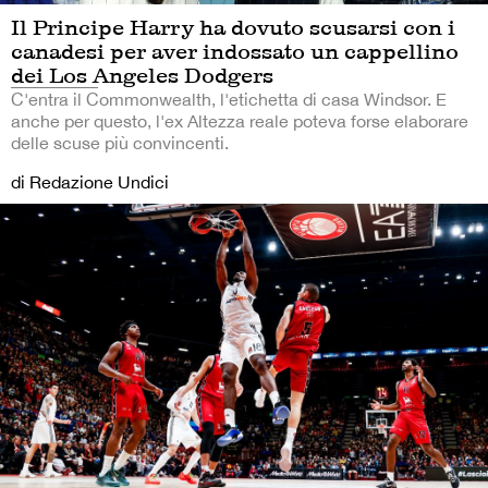
Il Principe Harry ha dovuto scusarsi con i
canadesi per aver indossato un cappellino
dei Los Angeles Dodgers
C'entra il Commonwealth, l'etichetta di casa Windsor. E
anche per questo, l'ex Altezza reale poteva forse elaborare
delle scuse più convincenti.
di Redazione Undici