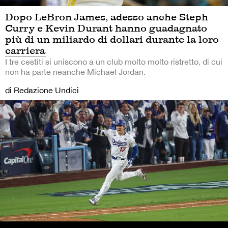
Dopo LeBron James, adesso anche Steph
Curry e Kevin Durant hanno guadagnato
più di un miliardo di dollari durante la loro
carriera
I tre cestiti si uniscono a un club molto molto ristretto, di cui
non ha parte neanche Michael Jordan.
di Redazione Undici