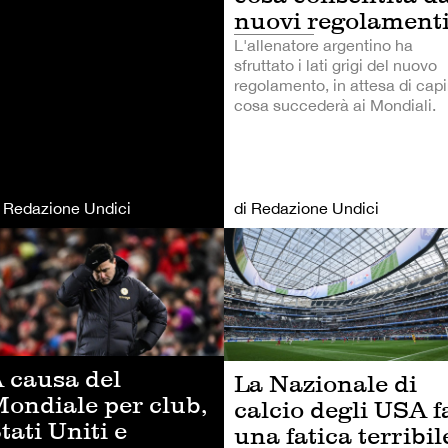
nuovi regolamenti
L'allenatore argentino ha
sfruttato i lati grigi del nuovo
regolamento, in attesa di capi
cosa succederà ai Mondiali.
i Redazione Undici
di Redazione Undici
LCIO
CALCIO
 causa del
La Nazionale di
ondiale per club,
calcio degli USA f
tati Uniti e
una fatica terribil