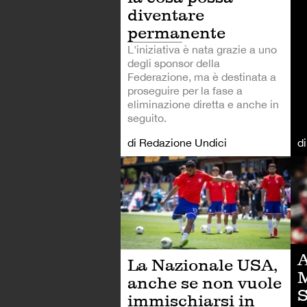
diventare
permanente
L'iniziativa è nata grazie a uno
degli sponsor della
Federazione, ma è destinata a
proseguire per la fase a
eliminazione diretta e anche in
seguito.
di Redazione Undici
d
CA
A
La Nazionale USA,
M
anche se non vuole
S
immischiarsi in