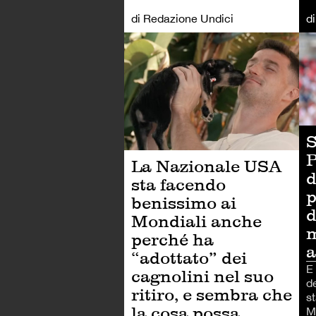
di Redazione Undici
d
CA
S
P
La Nazionale USA
d
sta facendo
p
benissimo ai
d
Mondiali anche
m
perché ha
a
“adottato” dei
E
cagnolini nel suo
d
ritiro, e sembra che
st
la cosa possa
M