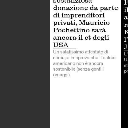
sostanziosa
F
donazione da parte
i
di imprenditori
a
privati, Mauricio
r
Pochettino sarà
K
ancora il ct degli
l
USA
Un salatissimo attestato di
L
stima, e la riprova che il calcio
U
americano non è ancora
s
sostenibile (senza gentili
pr
omaggi).