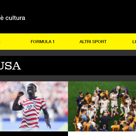
S
FORMULA 1
ALTRI SPORT
L
USA
LCIO
CALCIO