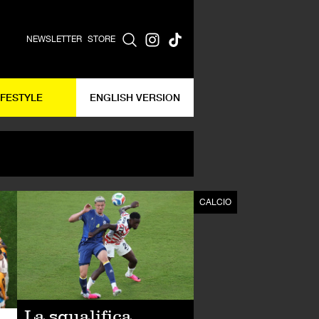
NEWSLETTER
STORE
IFESTYLE
ENGLISH VERSION
CALCIO
CALCIO
La squalifica