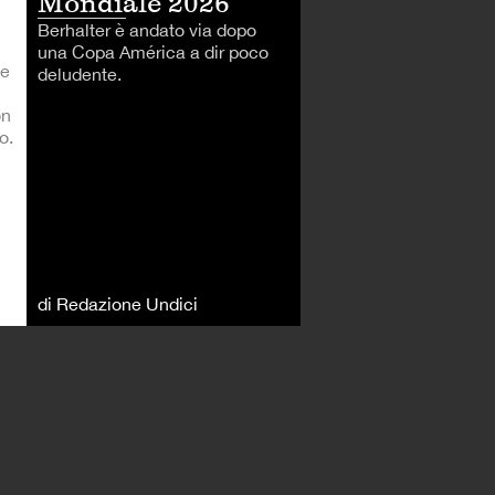
Mondiale 2026
Berhalter è andato via dopo
una Copa América a dir poco
le
deludente.
on
o.
di Redazione Undici