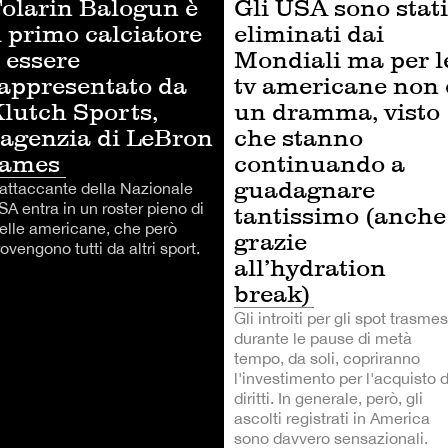
olarin Balogun è
Gli USA sono stati
l primo calciatore
eliminati dai
 essere
Mondiali ma per l
appresentato da
tv americane non 
lutch Sports,
un dramma, visto
’agenzia di LeBron
che stanno
James
continuando a
guadagnare
'attaccante della Nazionale
SA entra in un roster pieno di
tantissimo (anche
telle americane, che però
grazie
ovengono tutti da altri sport.
all’hydration
break)
Gli introiti per gli spot trasmes
durante le pause di metà
tempo, da soli, copriranno
l'investimento per l'acquisto 
diritti. In generale, però, gli
ascolti registrati in America
sono davvero sensazionali.