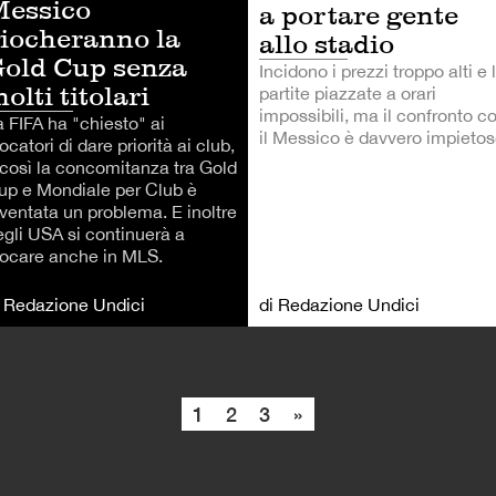
essico
a portare gente
iocheranno la
allo stadio
old Cup senza
Incidono i prezzi troppo alti e 
olti titolari
partite piazzate a orari
impossibili, ma il confronto c
a FIFA ha "chiesto" ai
il Messico è davvero impietos
ocatori di dare priorità ai club,
 così la concomitanza tra Gold
up e Mondiale per Club è
iventata un problema. E inoltre
egli USA si continuerà a
iocare anche in MLS.
i Redazione Undici
di Redazione Undici
1
2
3
»