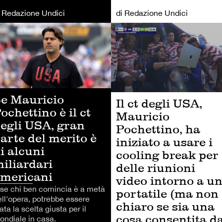
i Redazione Undici
di Redazione Undici
LCIO
CALCIO
e Mauricio
Il ct degli USA,
ochettino è il ct
Mauricio
egli USA, gran
Pochettino, ha
arte del merito è
iniziato a usare i
i alcuni
cooling break per
iliardari
delle riunioni
mericani
video intorno a u
 se chi ben comincia è a metà
portatile (ma non
ell'opera, potrebbe essere
chiaro se sia una
ata la scelta giusta per il
cosa consentita d
ondiale in casa.