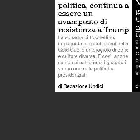
M
politica, continua a
g
essere un
G
avamposto di
m
resistenza a Trump
L
La squadra di Pochettino,
gi
impegnata in questi giorni nella
e
Gold Cup, è un crogiolo di etnie
C
e culture diverse. E così, anche
d
se non si schierano, i giocatori
n
vanno contro le politiche
g
presidenziali.
di Redazione Undici
d