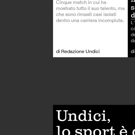
Cinque match in cui ha
s
mostrato tutto il suo talento, ma
d
che sono rimasti casi isolati
dentro una carriera incompiuta.
L'
c
de
d
di Redazione Undici
d
Undici,
lo sport è