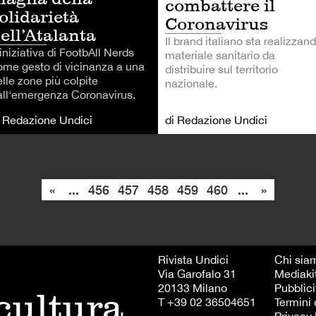
combattere il
olidarietà
Coronavirus
ell’Atalanta
Il brand italiano sta realizzan
iniziativa di FootbAll Nerds
materiale sanitario da
ome gesto di vicinanza a una
distribuire sul territorio
lle zone più colpite
nazionale.
all'emergenza Coronavirus.
i Redazione Undici
di Redazione Undici
«
...
456
457
458
459
460
...
»
Rivista Undici
Chi sia
Via Garofalo 31
Mediaki
20133 Milano
Pubblici
 cultura
T +39 02 36504651
Termini 