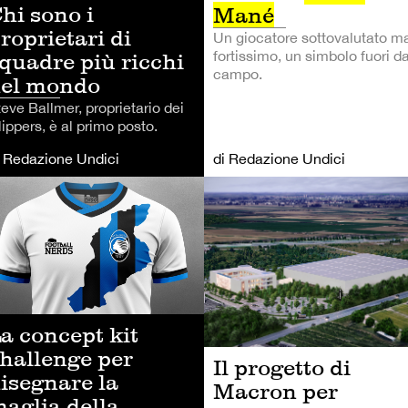
hi sono i
Mané
roprietari di
Un giocatore sottovalutato m
fortissimo, un simbolo fuori da
quadre più ricchi
campo.
el mondo
eve Ballmer, proprietario dei
ippers, è al primo posto.
i Redazione Undici
di Redazione Undici
LCIO
LIFESTYLE
a concept kit
hallenge per
Il progetto di
isegnare la
Macron per
aglia della