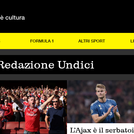
S
FORMULA 1
ALTRI SPORT
L
Redazione Undici
LCIO
CALCIO
L’Ajax è il serbato