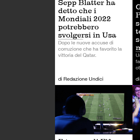
Sepp Blatter ha
G
detto che i
P
Mondiali 2022
s
potrebbero
t
svolgersi in Usa
s
Dopo le nuove accuse di
corruzione che ha favorito la
U
vittoria del Qatar.
f
ot
di Redazione Undici
d
AL