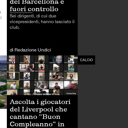
del Barcellona è
fuori controllo
a
Sei dirigenti, di cui due
l
vicepresidenti, hanno lasciato il
club.
di Redazione Undici
CALCIO
CALCIO
Ascolta i giocatori
del Liverpool che
cantano “Buon
Compleanno” in