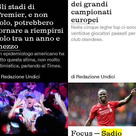
dei grandi
li stadi di
campionati
remier, e non
europei
olo, potrebbero
Nelle cinque leghe top ci son
ornare a riempirsi
ventidue giocatori passati per 
olo tra un anno e
club olandese.
mezzo
n epidemiologo americano ha
atto questa stima, non molto
timistica, parlando al
Times
.
i Redazione Undici
di Redazione Undici
TRI SPORT
CALCIO
Focus —
Sadio