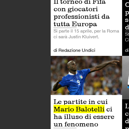
Il torneo di Fifa
C
con giocatori
p
professionisti da
s
tutta Europa
d
Si parte il 15 aprile, per la Roma
St
ci sarà Justin Kluivert.
Cl
di Redazione Undici
d
CA
Le partite in cui
L
Mario Balotelli
ci
c
ha illuso di essere
d
un fenomeno
m