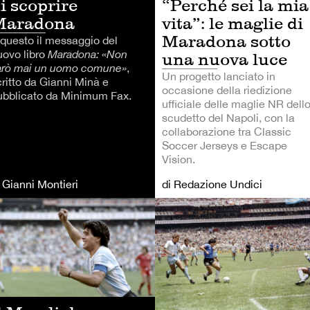
i scoprire
“Perché sei la mia
Maradona
vita”: le maglie di
Maradona sotto
 questo il messaggio del
uovo libro
Maradona: «Non
una nuova luce
arò mai un uomo comune»
,
Un progetto lanciato in
critto da Gianni Minà e
occasione della riedizione
ubblicato da Minimum Fax.
ufficiale delle maglie NR dell
scudetto del Napoli, con la
collaborazione tra Classic
Soccer Jerseys e Escape
Vision.
i Gianni Montieri
di Redazione Undici
TRI SPORT
CALCIO