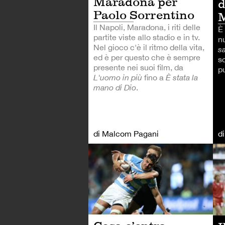
Maradona per
d
Paolo Sorrentino
Il Napoli, Maradona, i riti delle
È
partite viste allo stadio e in tv.
n
Nel gioco c'è il ritmo della vita,
s
ed è per questo che è sempre
s
presente nei suoi film, da
p
L'uomo in più
fino a
È stata la
mano di Dio
.
di Malcom Pagani
d
AL