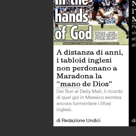
N
l
P
v
st
a
A distanza di anni,
i tabloid inglesi
non perdonano a
Maradona la
“mano de Dios”
Dal Sun al Daily Mail, il ricordo
di quel gol in Messico sembra
ancora tormentare i tifosi
inglesi.
di Redazione Undici
d