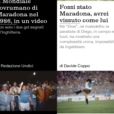
l Mondiale
Fossi stato
ovrumano di
Maradona, avrei
aradona nel
vissuto come lui
986, in un video
Né “Dios”, né maledetto: la
on solo i due gol segnati
parabola di Diego, in campo e
l'Inghilterra.
fuori, ha mostrato una
complessità unica, impossibi
da ingabbiare.
i Redazione Undici
di Davide Coppo
LCIO
CALCIO