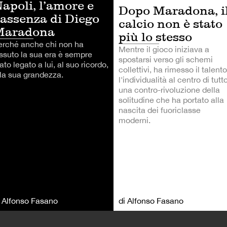
apoli, l’amore e
Dopo Maradona, i
’assenza di Diego
calcio non è stato
Maradona
più lo stesso
erché anche chi non ha
Mentre il gioco iniziava a
issuto la sua era è sempre
spostarsi verso gli schemi
ato legato a lui, al suo ricordo,
collettivi, ha rimesso il talent
lla sua grandezza.
l'individualità al centro di tutto
una contro-rivoluzione della
solitudine che ha portato alla
nascita dei fuoriclasse
moderni.
i Alfonso Fasano
di Alfonso Fasano