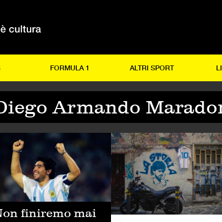
S
FORMULA 1
ALTRI SPORT
L
Diego Armando Marado
LCIO
CALCIO
on finiremo mai