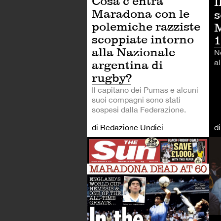
Cosa c’entra
I
Maradona con le
s
polemiche razziste
M
scoppiate intorno
1
alla Nazionale
N
argentina di
al
rugby?
Il capitano dei Pumas e alcuni
suoi compagni sono stati
sospesi dalla Federazione.
di Redazione Undici
d
CA