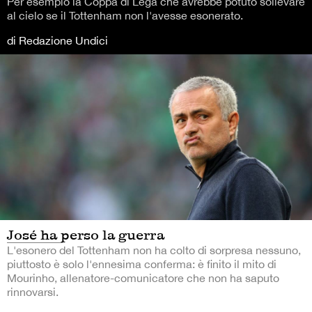
Per esempio la Coppa di Lega che avrebbe potuto sollevare
al cielo se il Tottenham non l'avesse esonerato.
di Redazione Undici
José ha perso la guerra
L'esonero del Tottenham non ha colto di sorpresa nessuno,
piuttosto è solo l'ennesima conferma: è finito il mito di
Mourinho, allenatore-comunicatore che non ha saputo
rinnovarsi.