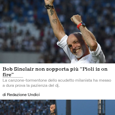
Bob Sinclair non sopporta più “Pioli is on
fire”
La canzone-tormentone dello scudetto milanista ha messo
a dura prova la pazienza del dj.
di Redazione Undici