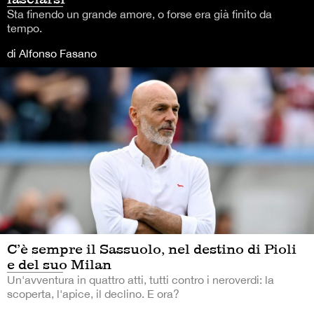
Sta finendo un grande amore, o forse era già finito da
tempo.
di Alfonso Fasano
C’è sempre il Sassuolo, nel destino di Pioli
e del suo Milan
Un'avventura in quattro atti, tutti contro i neroverdi: la
scoperta, l'apice, il declino. E ora?