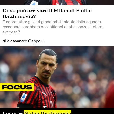
Dove può arrivare il Milan di Pioli e
Ibrahimovic?
E soprattutto: gli altri giocatori di talento della squadra
rossonera sarebbero così efficaci anche senza il totem
svedese?
di Alessandro Cappelli
Focus —
Zlatan Ibrahimovic