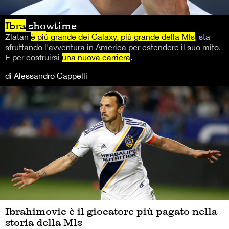
Ibra
showtime
Zlatan
è più grande dei Galaxy, più grande della Mls
, sta
sfruttando l'avventura in America per estendere il suo mito.
E per costruirsi
una nuova carriera
.
di Alessandro Cappelli
Ibrahimovic è il giocatore più pagato nella
storia della Mls