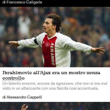
di Francesco Caligaris
Ibrahimovic all’Ajax era un mostro senza
controllo
Un talento enorme, ancora da sgrezzare, che non si era mai
visto in un attaccante con una fisicità così accentuata.
di Alessandro Cappelli