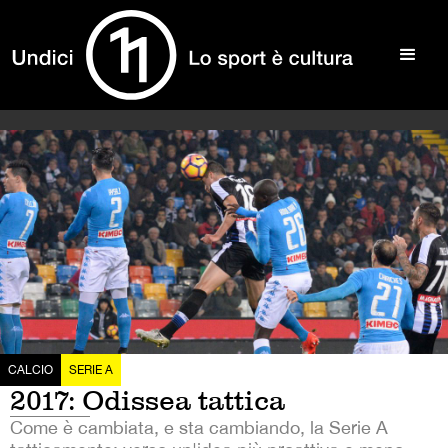
CALCIO
SERIE A
2017: Odissea tattica
Come è cambiata, e sta cambiando, la Serie A