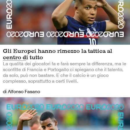
Gli Europei hanno rimesso la tattica al
centro di tutto
La qualità dei giocatori fa e farà sempre la differenza, ma le
sconfitte di Francia e Portogallo ci spiegano che il talento,
da solo, può non bastare. E che il calcio è un gioco
complesso, soprattutto a certi livelli.
di Alfonso Fasano