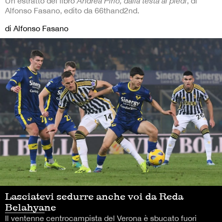
Un estratto del libro
Andrea Pirlo, dalla testa ai piedi
, di
Alfonso Fasano, edito da 66thand2nd.
di Alfonso Fasano
Lasciatevi sedurre anche voi da Reda
Belahyane
Il ventenne centrocampista del Verona è sbucato fuori