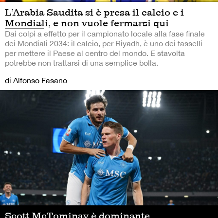
L’Arabia Saudita si è presa il calcio e i
Mondiali, e non vuole fermarsi qui
Dai colpi a effetto per il campionato locale alla fase finale
dei Mondiali 2034: il calcio, per Riyadh, è uno dei tasselli
per mettere il Paese al centro del mondo. E stavolta
potrebbe non trattarsi di una semplice bolla.
di Alfonso Fasano
Scott McTominay è dominante