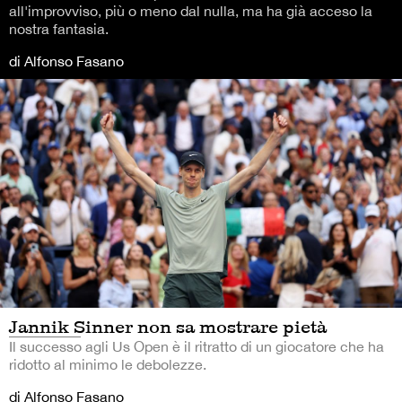
all'improvviso, più o meno dal nulla, ma ha già acceso la
nostra fantasia.
di Alfonso Fasano
Jannik Sinner non sa mostrare pietà
Il successo agli Us Open è il ritratto di un giocatore che ha
ridotto al minimo le debolezze.
di Alfonso Fasano