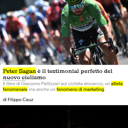
Peter Sagan
è il testimonial perfetto del
nuovo ciclismo
Il libro di Giacomo Pellizzari sul ciclista slovacco, un
atleta
fenomenale
ma anche un
fenomeno di marketing
.
di Filippo Cauz