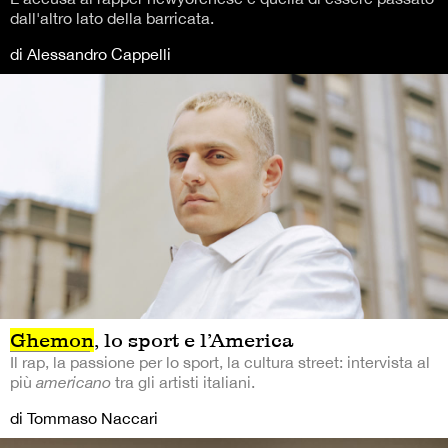
dall'altro lato della barricata.
di Alessandro Cappelli
Ghemon
, lo sport e l’America
Il rap, la passione per lo sport, la cultura street: intervista al
più
americano
tra gli artisti italiani.
di Tommaso Naccari