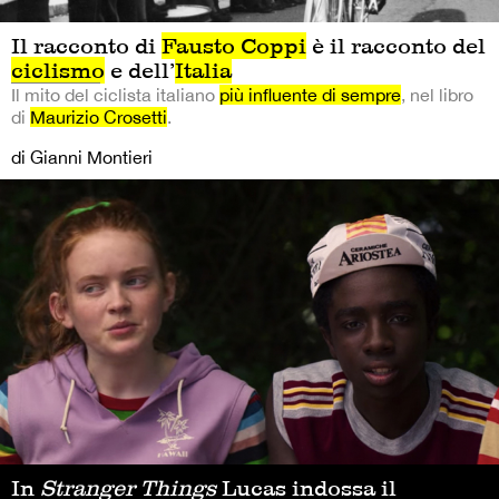
Il racconto di
Fausto Coppi
è il racconto del
ciclismo
e dell’
Italia
Il mito del ciclista italiano
più influente di sempre
, nel libro
di
Maurizio Crosetti
.
di Gianni Montieri
In
Stranger Things
Lucas indossa il