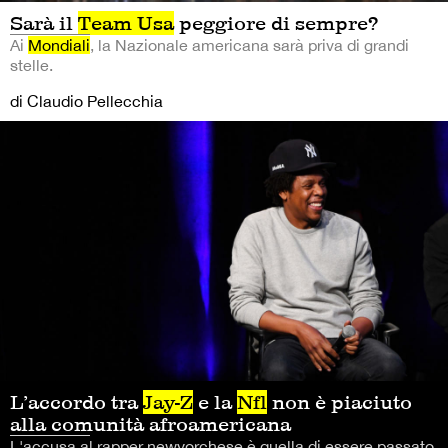
Sarà il
Team Usa
peggiore di sempre?
Ai
Mondiali
, la Nazionale americana sarà priva di grandi
stelle.
di Claudio Pellecchia
L’accordo tra
Jay-Z
e la
Nfl
non è piaciuto
alla comunità afroamericana
L'accusa al rapper newyorchese è quella di essere passato