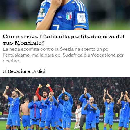
Come arriva l’Italia alla partita decisiva del
suo Mondiale?
La netta sconfitta contro la Svezia ha spento un po'
l'entusiasmo, ma la gara col Sudafrica è un'occasione per
ripartire.
di Redazione Undici