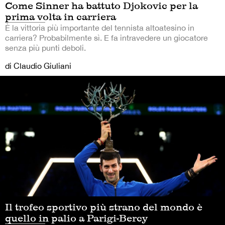
Come Sinner ha battuto Djokovic per la
prima volta in carriera
È la vittoria più importante del tennista altoatesino in
carriera? Probabilmente sì. E fa intravedere un giocatore
senza più punti deboli.
di Claudio Giuliani
Il trofeo sportivo più strano del mondo è
quello in palio a Parigi-Bercy