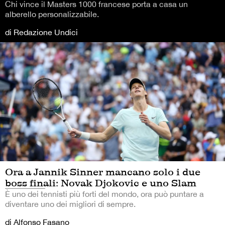
Chi vince il Masters 1000 francese porta a casa un
alberello personalizzabile.
di Redazione Undici
Ora a Jannik Sinner mancano solo i due
boss finali: Novak Djokovic e uno Slam
È uno dei tennisti più forti del mondo, ora può puntare a
diventare uno dei migliori di sempre.
di Alfonso Fasano