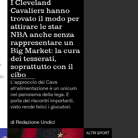
I Cleveland
Cavaliers hanno
trovato il modo per
attirare le star
NBA anche senza
rappresentare un
Big Market: la cura
dei tesserati,
a
soprattutto con il
cibo
in
L'approccio dei Cavs
all'alimentazione è un unicum
nel panorama della lega. E
porta dei riscontri importanti,
visto rende felici i giocatori.
di Redazione Undici
ALTRI SPORT
ALTRI SPORT