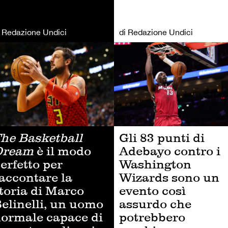
i Redazione Undici
di Redazione Undici
TRI SPORT
ALTRI SPORT
he Basketball
Gli 83 punti di
Dream
è il modo
Adebayo contro i
erfetto per
Washington
accontare la
Wizards sono un
toria di Marco
evento così
elinelli, un uomo
assurdo che
ormale capace di
potrebbero