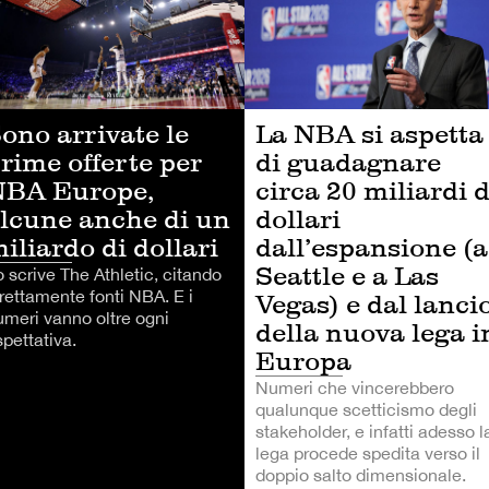
ono arrivate le
La NBA si aspetta
rime offerte per
di guadagnare
NBA Europe,
circa 20 miliardi d
lcune anche di un
dollari
iliardo di dollari
dall’espansione (a
Seattle e a Las
 scrive The Athletic, citando
irettamente fonti NBA. E i
Vegas) e dal lanci
umeri vanno oltre ogni
della nuova lega i
pettativa.
Europa
Numeri che vincerebbero
qualunque scetticismo degli
stakeholder, e infatti adesso l
lega procede spedita verso il
doppio salto dimensionale.