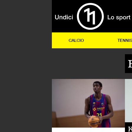
CALCIO
TENNI
AL
K