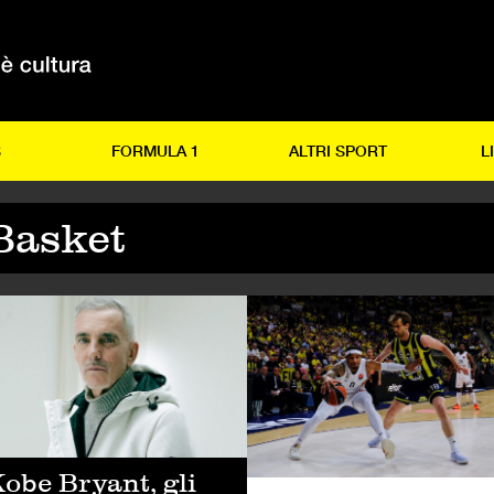
S
FORMULA 1
ALTRI SPORT
L
Basket
TRI SPORT
ALTRI SPORT
obe Bryant, gli