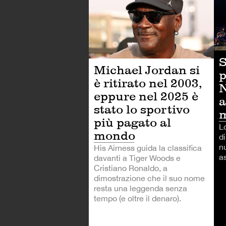
S
Michael Jordan si
p
è ritirato nel 2003,
eppure nel 2025 è
a
stato lo sportivo
m
più pagato al
Lo
mondo
d
n
His Airness guida la classifica
as
davanti a Tiger Woods e
Cristiano Ronaldo, a
dimostrazione che il suo nome
resta una leggenda senza
tempo (e oltre il denaro).