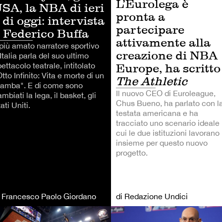
L’Eurolega è
SA, la NBA di ieri
pronta a
 di oggi: intervista
partecipare
 Federico Buffa
attivamente alla
 più amato narratore sportivo
creazione di NBA
Italia parla del suo ultimo
ettacolo teatrale, intitolato
Europe, ha scritto
tto Infinito: Vita e morte di un
The Athletic
amba". E di come sono
Il nuovo CEO di Euroleague,
mbiati la lega, il basket, gli
Chus Bueno, ha parlato con l
ati Uniti.
testata americana e ha
tracciato uno scenario ideale 
cui le due istituzioni lavorano
insieme per questo nuovo
progetto.
i Francesco Paolo Giordano
di Redazione Undici
TRI SPORT
ALTRI SPORT