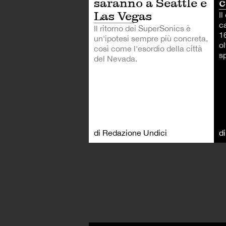
c
saranno a Seattle e
Las Vegas
Il
c
Il ritorno dei SuperSonics è
1
un'ipotesi sempre più concreta,
ol
così come l'esordio della città
sp
del Nevada.
di Redazione Undici
d