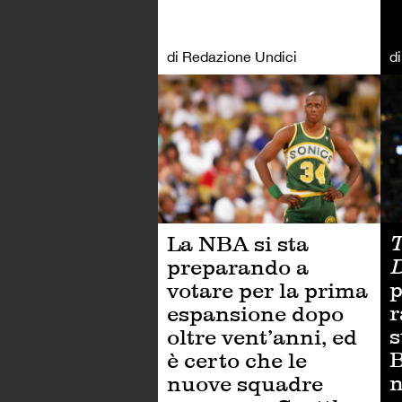
di Redazione Undici
d
AL
T
La NBA si sta
preparando a
p
votare per la prima
r
espansione dopo
s
oltre vent’anni, ed
B
è certo che le
n
nuove squadre