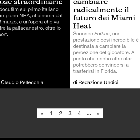
ose straordinarie
cambiare
radicalmente il
 docufilm sul primo italiano
ampione NBA, al cinema dal
futuro dei Miami
6 marzo, è un'opera che va
Heat
tre la pallacanestro, oltre lo
Secondo
Forbes
, una
ort.
prestazione così incredibile è
destinata a cambiare la
percezione del giocatore. Al
punto che anche altre star
potrebbero convincersi a
trasferirsi in Florida.
i Claudio Pellecchia
di Redazione Undici
«
1
2
3
4
...
»