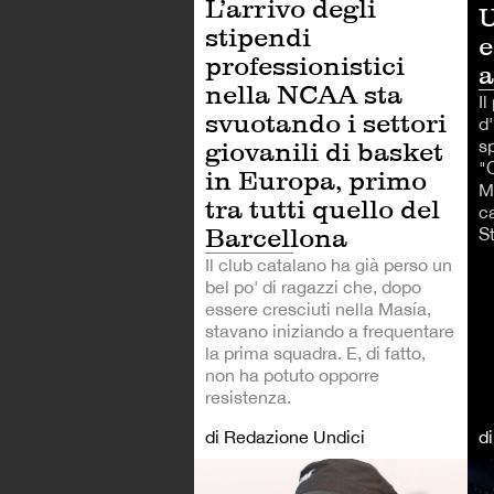
L’arrivo degli
U
stipendi
e
professionistici
a
nella NCAA sta
Il
svuotando i settori
d'
sp
giovanili di basket
"O
in Europa, primo
M
tra tutti quello del
ca
Barcellona
St
Il club catalano ha già perso un
bel po' di ragazzi che, dopo
essere cresciuti nella Masía,
stavano iniziando a frequentare
la prima squadra. E, di fatto,
non ha potuto opporre
resistenza.
di Redazione Undici
d
AL