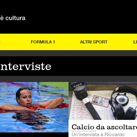
S
FORMULA 1
ALTRI SPORT
L
Interviste
LCIO
ALTRI SPORT
Calcio da ascoltar
Un'intervista a Riccardo