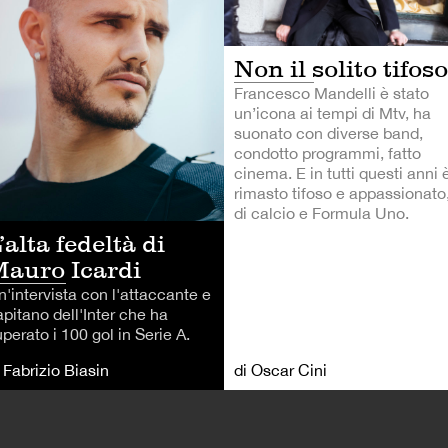
Non il solito tifoso
Francesco Mandelli è stato
un’icona ai tempi di Mtv, ha
suonato con diverse band,
condotto programmi, fatto
cinema. E in tutti questi anni 
rimasto tifoso e appassionato
di calcio e Formula Uno.
’alta fedeltà di
auro Icardi
n'intervista con l'attaccante e
pitano dell'Inter che ha
perato i 100 gol in Serie A.
 Fabrizio Biasin
di Oscar Cini