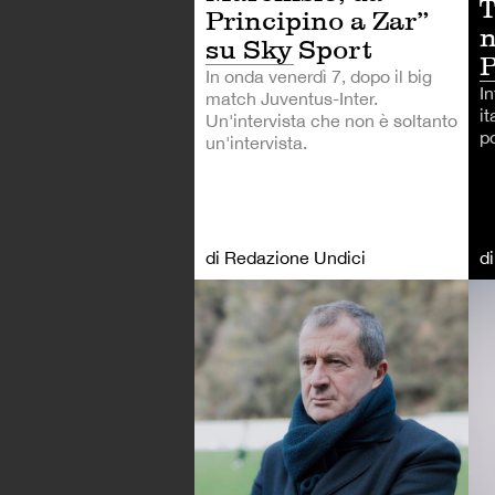
T
Principino a Zar”
n
su Sky Sport
P
In onda venerdì 7, dopo il big
In
match Juventus-Inter.
it
Un'intervista che non è soltanto
p
un'intervista.
di Redazione Undici
d
CA