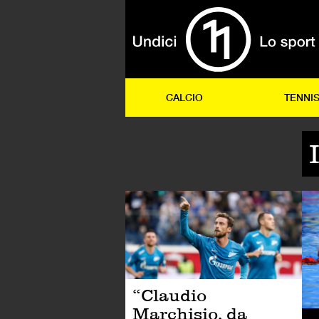
CALCIO
TENNI
CA
“Claudio
Marchisio, da