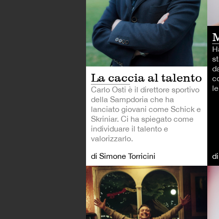
Ha
st
d
La caccia al talento
c
le
Carlo Osti è il direttore sportivo
della Sampdoria che ha
lanciato giovani come Schick e
Skriniar. Ci ha spiegato come
individuare il talento e
valorizzarlo.
di Simone Torricini
d
CA