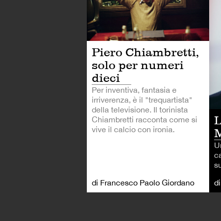
Piero Chiambretti,
solo per numeri
dieci
Per inventiva, fantasia e
irriverenza, è il "trequartista"
della televisione. Il torinista
L
Chiambretti racconta come si
vive il calcio con ironia.
M
U
ca
su
di Francesco Paolo Giordano
di