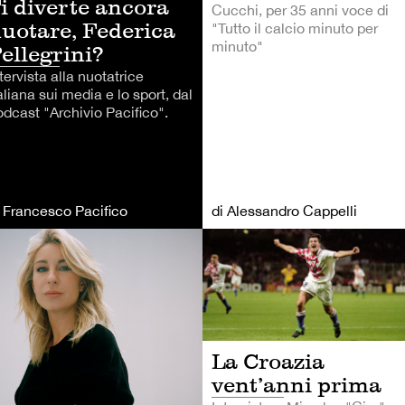
i diverte ancora
Cucchi, per 35 anni voce di
uotare, Federica
"Tutto il calcio minuto per
minuto"
ellegrini?
tervista alla nuotatrice
aliana sui media e lo sport, dal
odcast "Archivio Pacifico".
i Francesco Pacifico
di Alessandro Cappelli
LCIO
CALCIO
La Croazia
vent’anni prima