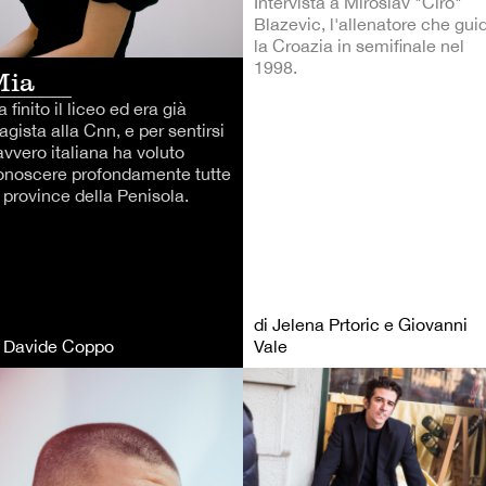
Intervista a Miroslav "Ciro"
Blazevic, l'allenatore che gui
la Croazia in semifinale nel
1998.
Mia
 finito il liceo ed era già
agista alla Cnn, e per sentirsi
avvero italiana ha voluto
onoscere profondamente tutte
 province della Penisola.
di Jelena Prtoric e Giovanni
i Davide Coppo
Vale
LCIO
CALCIO